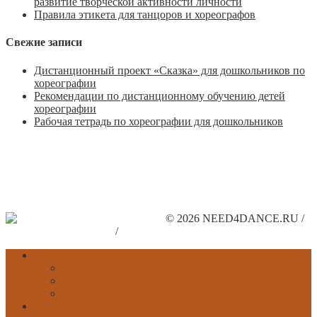
развитие творческой активности личности
Правила этикета для танцоров и хореографов
Свежие записи
Дистанционный проект «Сказка» для дошкольников по
хореографии
Рекомендации по дистанционному обучению детей
хореографии
Рабочая тетрадь по хореографии для дошкольников
© 2026 NEED4DANCE.RU /
Поддержите наш сайт
/
Рекламодателям
Главная
Обратная связь
Карта сайта
Другие сайты
Классический