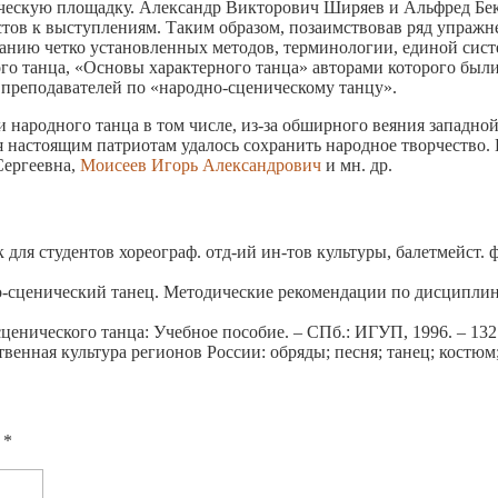
ическую площадку. Александр Викторович Ширяев и Альфред Бе
ов к выступлениям. Таким образом, позаимствовав ряд упражнен
анию четко установленных методов, терминологии, единой систе
го танца, «Основы характерного танца» авторами которого был
 преподавателей по «народно-сценическому танцу».
и народного танца в том числе, из-за обширного веяния западно
настоящим патриотам удалось сохранить народное творчество. 
Сергеевна,
Моисеев Игорь Александрович
и мн. др.
ля студентов хореограф. отд-ий ин-тов культуры, балетмейст. ф
-сценический танец. Методические рекомендации по дисциплин
ценического танца: Учебное пособие. – СПб.: ИГУП, 1996. – 132 
венная культура регионов России: обряды; песня; танец; костюм;
ы
*