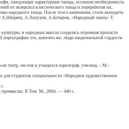
кефи, танцующие характерные танцы, осознали необходимость
ий из экзерсиса классического танца и переработав их,
мы народного танца. После этого начинания, стали выходить
и А.Ширяев, А.Лопухов, А.Бочаров, «Народный танец» Т.
й культуры, в народных массах создалась огромная пропасть
В хореографии это, конечно же, люди национальной гордости
-ов театр. ин-тов и учащихся хореограф. училищ. – М.:
е для студентов специальности «Народное художественное
с.
 промыслы. II Том. М., 2004. — 440 с.