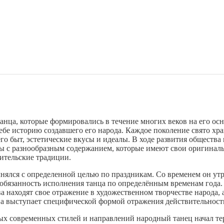
нца, которые формировались в течение многих веков на его осно
 себе историю создавшего его народа. Каждое поколение свято хра
го быт, эстетические вкусы и идеалы. В ходе развития общества
ы с разнообразным содержанием, которые имеют свои оригиналь
ительские традиции.
нялся с определенной целью по праздникам. Со временем он утр
обязанность исполнения танца по определённым временам года.
 находят свое отражение в художественном творчестве народа, а
ва выступает специфической формой отражения действительност
ых современных стилей и направлений народный танец начал тер