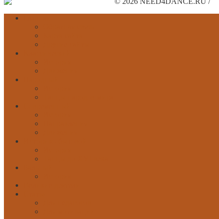
© 2026 NEED4DANCE.RU /
П
Главная
Обратная связь
Карта сайта
Другие сайты
Классический
История
Движения
Народный
История
Танцы народов мира
Современный
История
Направления
Движения
Историко-бытовой
История
Танцы до XVI века
Бальный
История
Великие деятели
Статьи
Для педагогов
Для мотивации