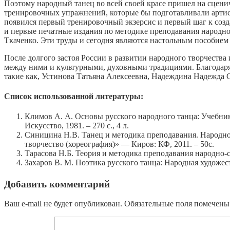
Поэтому народный танец во всей своей красе пришел на сцен
тренировочных упражнений, которые бы подготавливали артист
появился первый тренировочный экзерсис и первый шаг к созд
и первые печатные издания по методике преподавания народно
Ткаченко. Эти труды и сегодня являются настольным пособием
После долгого застоя России в развитии народного творчества 
между ними и культурными, духовными традициями. Благодаря 
такие как, Устинова Татьяна Алексеевна, Надеждина Надежда 
Список использованной литературы:
Климов А. А. Основы русского народного танца: Учебник д
Искусство, 1981. – 270 с., 4 л.
Синицина Н.В. Танец и методика преподавания. Народно
творчество (хореография)» — Киров: КФ, 2011. – 50с.
Тарасова Н.Б. Теория и методика преподавания народно-с
Захаров В. М. Поэтика русского танца: Народная художест
Добавить комментарий
Ваш e-mail не будет опубликован.
Обязательные поля помечен