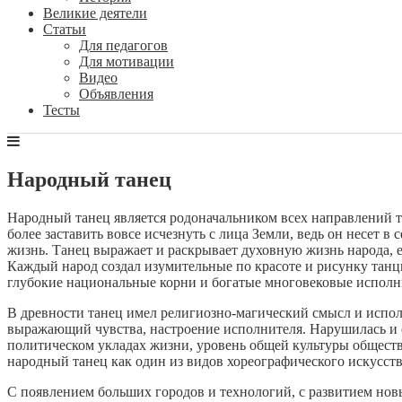
Великие деятели
Статьи
Для педагогов
Для мотивации
Видео
Объявления
Тесты
Народный танец
Народный танец является родоначальником всех направлений та
более заставить вовсе исчезнуть с лица Земли, ведь он несет в
жизнь. Танец выражает и раскрывает духовную жизнь народа, е
Каждый народ создал изумительные по красоте и рисунку танц
глубокие национальные корни и богатые многовековые исполн
В древности танец имел религиозно-магический смысл и испол
выражающий чувства, настроение исполнителя. Нарушилась и 
политическом укладах жизни, уровень общей культуры общества
народный танец как один из видов хореографического искусст
С появлением больших городов и технологий, с развитием нов