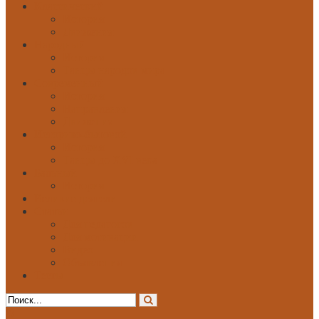
Классический
История
Движения
Народный
История
Танцы народов мира
Современный
История
Направления
Движения
Историко-бытовой
История
Танцы до XVI века
Бальный
История
Великие деятели
Статьи
Для педагогов
Для мотивации
Видео
Объявления
Тесты