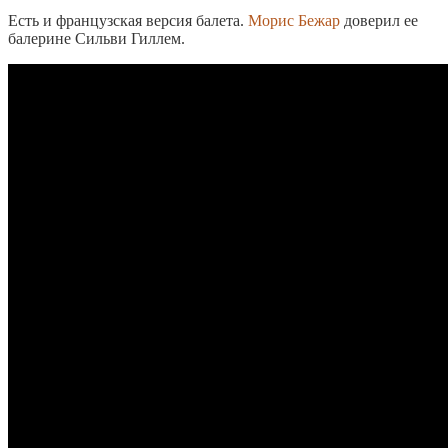
Есть и французская версия балета.
Морис Бежар
доверил ее
балерине Сильви Гиллем.