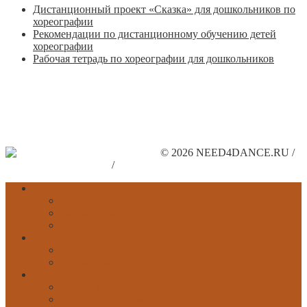
Дистанционный проект «Сказка» для дошкольников по
хореографии
Рекомендации по дистанционному обучению детей
хореографии
Рабочая тетрадь по хореографии для дошкольников
© 2026 NEED4DANCE.RU /
Поддержите наш сайт
/
Рекламодателям
Главная
Обратная связь
Карта сайта
Другие сайты
Классический
История
Движения
Народный
История
Танцы народов мира