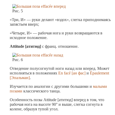
Рис. 5
«Три, И» — руки делают «вздох», слегка приподнимаясь
запястьем вверх;
«Четыре, И» — рабочая нога и руки возвращаются в
исходное положение.
Attitude [атитюд]
с франц. отношение.
Рис. 6
Отведение полусогнутой ноги назад или вперед. Может
исполняться в положениях
En facé [ан фас]
и
Épaulement
[Эпальман]
.
Изучается по аналогии с другими большими и
малыми
позами
классического танца.
Особенность позы Attitude [атитюд] вперед в том, что
рабочая нога на высоте 90° и выше, слегка согнута в
колене, образуя тупой угол.