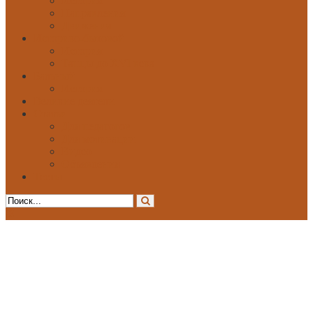
История
Направления
Движения
Историко-бытовой
История
Танцы до XVI века
Бальный
История
Великие деятели
Статьи
Для педагогов
Для мотивации
Видео
Объявления
Тесты