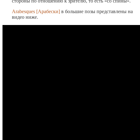
стороны по отношению к зрителю, то есть «со спины».
Arabesques [Арабески]
в большие позы представлены на
видео ниже.