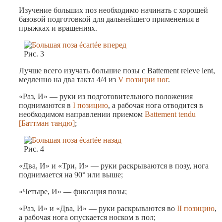
Изучение больших поз необходимо начинать с хорошей
базовой подготовкой для дальнейшего применения в
прыжках и вращениях.
Рис. 3
Лучше всего изучать большие позы с Battement releve lent,
медленно на два такта 4/4 из
V позиции ног
.
«Раз, И» — руки из подготовительного положения
поднимаются в
I позицию
, а рабочая нога отводится в
необходимом направлении приемом
Battement tendu
[Баттман тандю]
;
Рис. 4
«Два, И» и «Три, И» — руки раскрываются в позу, нога
поднимается на 90° или выше;
«Четыре, И» — фиксация позы;
«Раз, И» и «Два, И» — руки раскрываются во
II позицию
,
а рабочая нога опускается носком в пол;