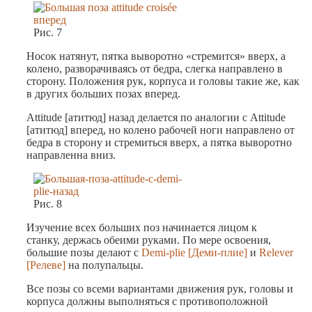
Рис. 7
Носок натянут, пятка выворотно «стремится» вверх, а
колено, разворачиваясь от бедра, слегка направлено в
сторону. Положения рук, корпуса и головы такие же, как
в других больших позах вперед.
Attitude [атитюд] назад делается по аналогии с Attitude
[атитюд] вперед, но колено рабочей ноги направлено от
бедра в сторону и стремиться вверх, а пятка выворотно
направленна вниз.
Рис. 8
Изучение всех больших поз начинается лицом к
станку, держась обеими руками. По мере освоения,
большие позы делают с
Demi-plie [Деми-плие]
и
Relever
[Релеве]
на полупальцы.
Все позы со всеми вариантами движения рук, головы и
корпуса должны выполняться с противоположной