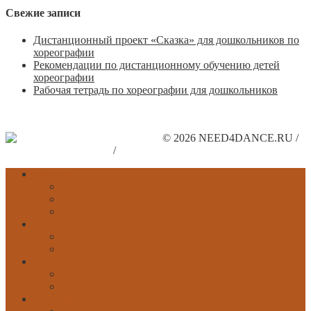
Свежие записи
Дистанционный проект «Сказка» для дошкольников по
хореографии
Рекомендации по дистанционному обучению детей
хореографии
Рабочая тетрадь по хореографии для дошкольников
© 2026 NEED4DANCE.RU /
Поддержите наш сайт
/
Рекламодателям
Главная
Обратная связь
Карта сайта
Другие сайты
Классический
История
Движения
Народный
История
Танцы народов мира
Современный