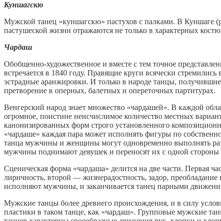
Куншагскю
Мужской танец «куншагскю» пастухов с палками. В Куншаге (р
пастушеской жизни отражаются не только в характерных костюм
Чардаш
Обобщенно-художественное и вместе с тем точное представлен
встречается в 1840 году. Правящие круги всячески стремились
эстрадные аранжировки. И только в народе танцы, получившие
претворение в оперных, балетных и опереточных партитурах.
Венгерский народ знает множество «чардашей». В каждой обла
огромное, поистине неисчислимое количество местных варианто
канонизированных форм строго установленного композиционно
«чардаше» каждая пара может исполнять фигуры по собственн
танца мужчины и женщины могут одновременно выполнять ра
мужчины поднимают девушек и переносят их с одной стороны 
Сценическая форма «чардаша» делится на две части. Первая ча
лиричность, второй — жизнерадостность, задор, преобладание
исполняют мужчины, и заканчивается танец парными движени
Мужские танцы более древнего происхождения, и в силу услов
пластики в таком танце, как «чардаш». Групповые мужские тан
танцев характерны своеобразные движения рук, хлопки и хло