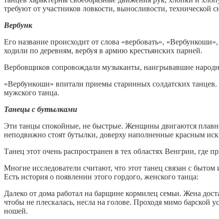
требуют от участников ловкости, выносливости, технической с
Вербунк
Его название происходит от слова «вербовать», «Вербункоши»,
ходили по деревням, вербуя в армию крестьянских парней.
Вербовщиков сопровождали музыканты, наигрывавшие народные
«Вербункоши» впитали приемы старинных солдатских танцев. 
мужского танца.
Танецы с бутылками
Эти танцы спокойные, не быстрые. Женщины двигаются плавно 
неподвижно стоят бутылки, доверху наполненные красным ис
Танец этот очень распространен в тех областях Венгрии, где пр
Многие исследователи считают, что этот танец связан с бытом
Есть история о появлении этого гордого, женского танца:
Далеко от дома работал на барщине кормилец семьи. Жена достав
чтобы не плескалась, несла на голове. Проходя мимо барской у
ношей.