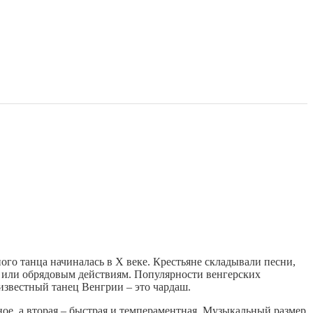
ого танца начиналась в X веке. Крестьяне складывали песни,
 или обрядовым действиям. Популярности венгерских
звестный танец Венгрии – это чардаш.
чное, а вторая – быстрая и темпераментная. Музыкальный размер