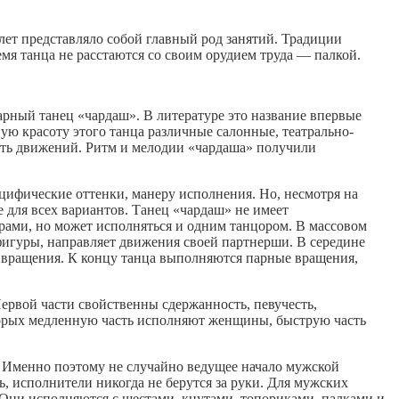
лет представляло собой главный род занятий. Традиции
мя танца не расстаются со своим орудием труда — палкой.
арный танец «чардаш». В литературе это название впервые
ую красоту этого танца различные салонные, театрально-
сть движений. Ритм и мелодии «чардаша» получили
цифические оттенки, манеру исполнения. Но, несмотря на
 для всех вариантов. Танец «чардаш» не имеет
ами, но может исполняться и одним танцором. В массовом
игуры, направляет движения своей партнерши. В середине
ращения. К концу танца выполняются парные вращения,
Первой части свойственны сдержанность, певучесть,
оторых медленную часть исполняют женщины, быструю часть
. Именно поэтому не случайно ведущее начало мужской
ь, исполнители никогда не берутся за руки. Для мужских
Они исполняются с шестами, кнутами, топориками, палками и