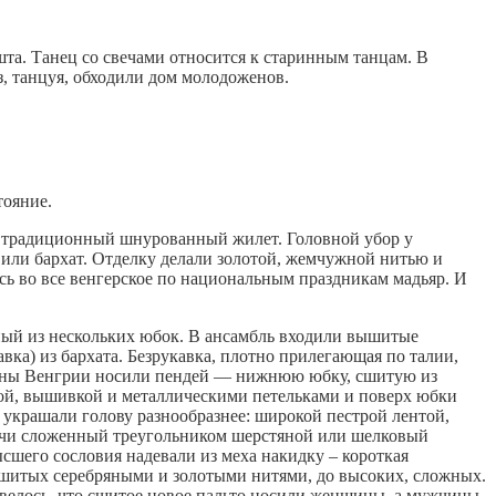
шта. Танец со свечами относится к старинным танцам. В
з, танцуя, обходили дом молодоженов.
тояние.
и традиционный шнурованный жилет. Головной убор у
 или бархат. Отделку делали золотой, жемчужной нитью и
ась во все венгерское по национальным праздникам мадьяр. И
ый из нескольких юбок. В ансамбль входили вышитые
ка) из бархата. Безрукавка, плотно прилегающая по талии,
щины Венгрии носили пендей — нижнюю юбку, сшитую из
кой, вышивкой и металлическими петельками и поверх юбки
 украшали голову разнообразнее: широкой пестрой лентой,
ечи сложенный треугольником шерстяной или шелковый
сшего сословия надевали из меха накидку – короткая
ышитых серебряными и золотыми нитями, до высоких, сложных.
повелось, что сшитое новое пальто носили женщины, а мужчины