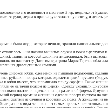
дохновенно его исполняют в местечке Эчер, недалеко от Будапе
ись за руки, держа в правой руке зажженную свечу, и девять ра
 времена были люди, которые ценили, хранили национальное дос
не отличалось. Они носили вышитые блузки и юбки с фартуком 
ник). Ткань, из которой шили платья дворянкам, была атласная
авило, по наследству. Даже императрица Мария Терезия облачал
усыпанных драгоценными камнями.
 очень широкой юбки, одеваемой на пышный подъюбник, сделанн
ные рубашки, поверх которых одевается яркий пруслик (безрукав
ка и юбки вместе, что напоминало с виду сарафан. Также жен
епляли ее на талии поясом из шерсти. Одежду украшали шнуров
повязывали платки, и надевали чепцы различной формы. Девушки
зимний период времени женщины одевали поверх костюма на пл
кедмен, сшитый из овчины и короткий до пояса. А женщины из вы
 были разного вида чепчики – от самых простых полотняных, в
инала овчинку, шили пальто очень простого покроя (губа). Так 