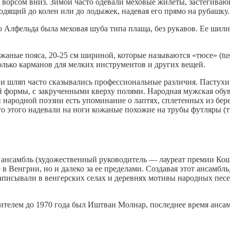
ворсом вниз. Зимой часто одевали меховые жилеты, застегивающ
дящий до колен или до лодыжек, надевая его прямо на рубашку.
Алфельда была меховая шуба типа плаща, без рукавов. Ее шили 
ные пояса, 20-25 см шириной, которые называются «тюсе» (tusz
колько карманов для мелких инструментов и других вещей.
и шляп часто сказывались профессиональные различия. Пастух
 формы, с закрученными кверху полями. Народная мужская обув
й народной поэзии есть упоминание о лаптях, сплетенных из бер
о этого надевали на ноги кожаные похожие на трубы футляры (т
 ансамбль (художественный руководитель — лауреат премии Ко
 Венгрии, но и далеко за ее пределами. Создавая этот ансамбл
аписывали в венгерских селах и деревнях мотивы народных пес
телем до 1970 года был Иштван Молнар, последнее время анса