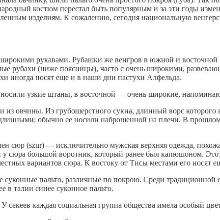
народный костюм перестал быть популярным и за эти годы изме
шленным изделиям. К сожалению, сегодня национальную венгерс
с широкими рукавами. Рубашки же венгров в южной и восточной
е рубахи (ниже поясницы), часто с очень широкими, развевающ
хи иногда носят еще и в наши дни пастухи Алфельда.
 носили узкие штаны, в восточной — очень широкие, напомина
 из овчины. Из грубошерстного сукна, длинный ворс которого 
 длинными; обычно ее носили наброшенной на плечи. В прошлом 
ен сюр (szur) — исключительно мужская верхняя одежда, похожа
ади у сюра большой воротник, который ранее был капюшоном. Эт
естных вариантов сюра. К востоку от Тисы местами его носят ещ
ые суконные пальто, различные по покрою. Среди традиционной 
 в талии синее суконное пальто.
У секеев каждая социальная группа общества имела особый цве