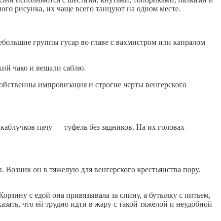
ого рисунка, их чаще всего танцуют на одном месте.
ебольшие группы гусар во главе с вахмистром или капралом
ий чако и вешали саблю.
ойственны импровизация и строгие черты венгерского
аблучков пачу — туфель без задников. На их головах
 Возник он в тяжелую для венгерского крестьянства пору.
Корзину с едой она привязывала за спину, а бутылку с питьем,
азать, что ей трудно идти в жару с такой тяжелой и неудобной