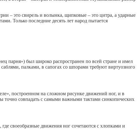
и – это свирель и волынка, щипковые – это цитра, а ударные
ми. Только последние десять лет народ пытается
нец парня») был широко распространен по всей стране и имел
 саблями, палками, в сапогах со шпорами требуют виртуозного
геле», построенном на сложном рисунке движений ног, и в
жны точно совпадать с самыми важными тактами синкопических
», где своеобразные движения ног сочетаются с хлопками и