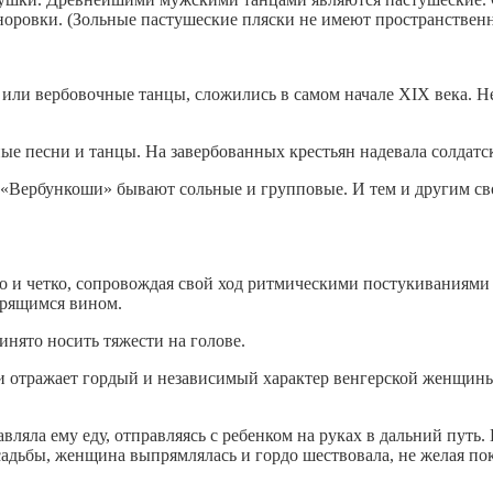
норовки. (Зольные пастушеские пляски не имеют пространственн
 или вербовочные танцы, сложились в самом начале XIX века. Н
 песни и танцы. На завербованных крестьян надевала солдатск
«Вербункоши» бывают сольные и групповые. И тем и другим св
и четко, сопровождая свой ход ритмическими постукиваниями к
крящимся вином.
инято носить тяжести на голове.
 и отражает гордый и независимый характер венгерской женщины.
ляла ему еду, отправляясь с ребенком на руках в дальний путь. 
садьбы, женщина выпрямлялась и гордо шествовала, не желая пок