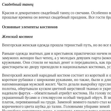
Свадебный танец
Красив и декоративен свадебный танец со свечами. Особенно в
прошлые времена он венчал свадебный праздник. Все гости брал
Основные элементы костюмов
Женский костюм
Венгерская женская одежда прошла тернистый путь, но во все
Раньше одежда знатных дам и крестьянок практически ничем 
замужних женщин был чепец, а у молодых девушек парта (кокош
кружевами. Они стоили не малых денег и передавались, как пр
аристократы ко двору приходили в национальных костюмах, 
Венгерский женский народный костюм состоит из короткой и
короткие рубашки с широкими рукавами, но также, были и длин
напоминающая мужской жилет. Часто делали выкройку прусли
полотна, обертывали куском цветной шерстяной тканью и укр
надевали фартук – обязательный атрибут костюма. На голову 
украшенный бусами и стеклярусом особый твердый обруч. В 
платок, перевязанный на груди. Заменой зимнего пальто стал 
коричневого цвета шубка до талии. Головными уборами зимой
Из грубого шерстяного сукна, у которого длинная ворса напом