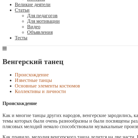
Великие деятели
Статьи
Для педагогов
Для мотивации
Видео
Объявления
Тесты
Венгерский танец
Происхождение
Известные танцы
Основные элементы костюмов
Коллективы и личности
Происхождение
Как и многие танцы других народов, венгерские зародились, к
темы которых были очень разнообразны и были посвящены ра
плясовых мелодий немало способствовали музыкальные произв
Как правило, мелодия венгерского танца делится на две части.