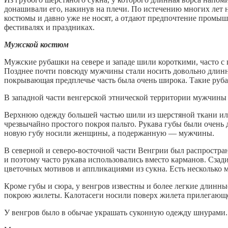
донашивали его, накинув на плечи. По истечению многих лет 
костюмы и давно уже не носят, а отдают предпочтение промы
фестивалях и праздниках.
Мужской костюм
Мужские рубашки на севере и западе шили короткими, часто 
Позднее почти повсюду мужчины стали носить довольно длинны
покрывающая предплечье часть была очень широка. Такие руба
В западной части венгерской этнической территории мужчины
Верхнюю одежду большей частью шили из шерстяной ткани или
чрезвычайно простого покроя пальто. Рукава губы были очень
новую губу носили женщины, а подержанную — мужчины.
В северной и северо-восточной части Венгрии был распростран
и поэтому часто рукава использовались вместо карманов. Сз
цветочных мотивов и аппликациями из сукна. Есть несколько м
Кроме губы и сюра, у венгров известны и более легкие длинн
покрою жилеты. Калотасеги носили поверх жилета прилегающее
У венгров было в обычае украшать суконную одежду шнурами. 