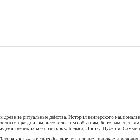
ак древние ритуальные действа. История венгерского национальн
зличным праздникам, историческим событиям, бытовым сценкам
едения великих композиторов: Брамса, Листа, Шуберта. Самый и
 Первая часть – это своеобразное вступление, широкое и мелоди