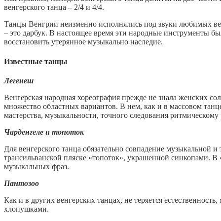
венгерского танца – 2/4 и 4/4.
Танцы Венгрии неизменно исполнялись под звуки любимых вен
– это дарбук. В настоящее время эти народные инструменты б
восстановить утерянное музыкально наследие.
Известные танцы
Легенеш
Венгерская народная хореография прежде не знала женских сол
множество областных вариантов. В нем, как и в массовом танц
мастерства, музыкальности, точного следования ритмическому 
Чарденгеле и топоток
Для венгерского танца обязательно совпадение музыкальной и 
трансильванской пляске «топоток», украшенной синкопами. В
музыкальных фраз.
Пантозоо
Как и в других венгерских танцах, не теряется естественность
хлопушками.