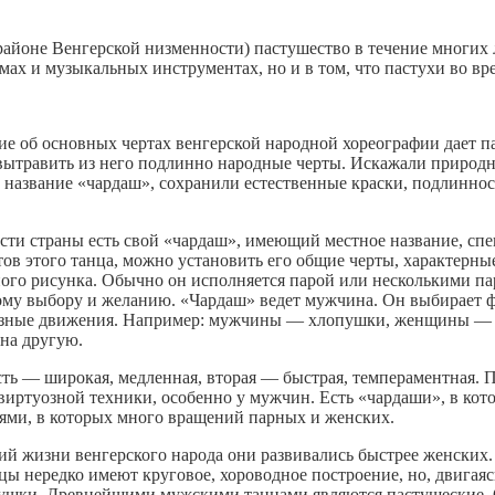
айоне Венгерской низменности) пастушество в течение многих 
ах и музыкальных инструментах, но и в том, что пастухи во вре
ие об основных чертах венгерской народной хореографии дает п
 вытравить из него подлинно народные черты. Искажали природн
 название «чардаш», сохранили естественные краски, подлинно
сти страны есть свой «чардаш», имеющий местное название, спе
в этого танца, можно установить его общие черты, характерные
го рисунка. Обычно он исполняется парой или несколькими пар
ому выбору и желанию. «Чардаш» ведет мужчина. Он выбирает ф
зные движения. Например: мужчины — хлопушки, женщины — в
на другую.
сть — широкая, медленная, вторая — быстрая, темпераментная. 
 виртуозной техники, особенно у мужчин. Есть «чардаши», в к
ями, в которых много вращений парных и женских.
ий жизни венгерского народа они развивались быстрее женских
цы нередко имеют круговое, хороводное построение, но, двигаяс
пушки. Древнейшими мужскими танцами являются пастушеские. 