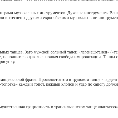
грами музыкальных инструментов. Духовые инструменты Венгри
ыли вытеснены другими европейскими музыкальными инструмента
ьных танцев. Зато мужской сольный танец «легенеш-танец» («та
е, исполнителю давалась полная свобода импровизации. Танцы с
рисунку.
танцевальной фразы. Проявляется это в трудовом танце «чарден
 «топотке» каждый топот, каждый хлопок и удар по сапогу дол
, мужественная грациозность в трансильванском танце «пантазоо