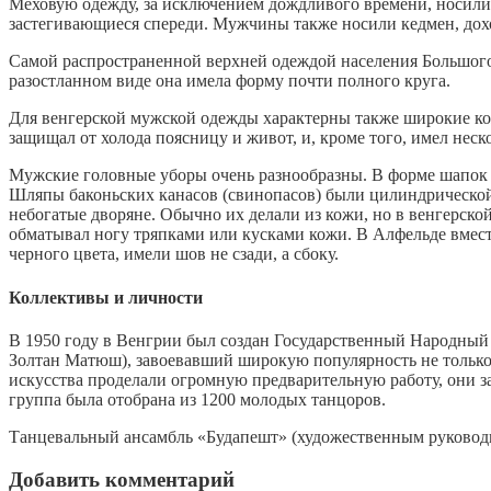
Меховую одежду, за исключением дождливого времени, носили 
застегивающиеся спереди. Мужчины также носили кедмен, дохо
Самой распространенной верхней одеждой населения Большого 
разостланном виде она имела форму почти полного круга.
Для венгерской мужской одежды характерны также широкие кожа
защищал от холода поясницу и живот, и, кроме того, имел нес
Мужские головные уборы очень разнообразны. В форме шапок 
Шляпы баконьских канасов (свинопасов) были цилиндрической
небогатые дворяне. Обычно их делали из кожи, но в венгерско
обматывал ногу тряпками или кусками кожи. В Алфельде вмест
черного цвета, имели шов не сзади, а сбоку.
Коллективы и личности
В 1950 году в Венгрии был создан Государственный Народный
Золтан Матюш), завоевавший широкую популярность не только в
искусства проделали огромную предварительную работу, они з
группа была отобрана из 1200 молодых танцоров.
Танцевальный ансамбль «Будапешт» (художественным руководи
Добавить комментарий