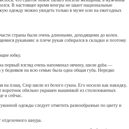
нился. В настоящее время венгры не шьют национальные
кую одежду можно увидеть только в музее или на ежегодных
 части страны были очень длинными, доходящими до колен.
имися рукавами: в плече рукав собирался в складки и поэтому
ющие юбку.
на первый взгляд очень напоминал овчину, шили guba —
у бедняков на всю семью была одна общая губа. Нередко
я на плащ. Сюр шили из белого сукна. Его носили как накидку,
от воротник обильно украшен вышивкой из стилизованных
е и сейчас.
суконной одежды следует отметить разнообразные по цвету и
т отделочного шнура.