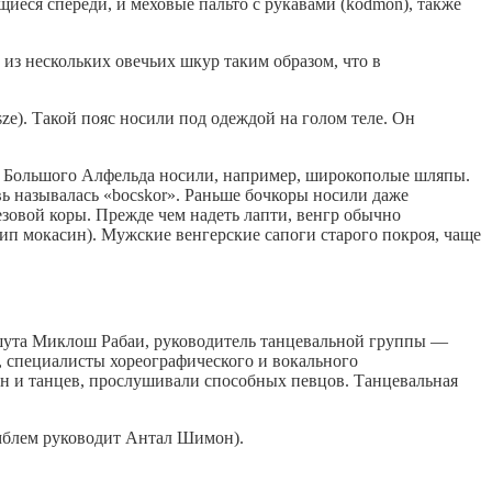
иеся спереди, и меховые пальто с рукавами (kodmon), также
из нескольких овечьих шкур таким образом, что в
e). Такой пояс носили под одеждой на голом теле. Он
и Большого Алфельда носили, например, широкополые шляпы.
ь называлась «bocskor». Раньше бочкоры носили даже
езовой коры. Прежде чем надеть лапти, венгр обычно
ип мокасин). Мужские венгерские сапоги старого покроя, чаще
шута Миклош Рабаи, руководитель танцевальной группы —
ь, специалисты хореографического и вокального
ен и танцев, прослушивали способных певцов. Танцевальная
мблем руководит Антал Шимон).