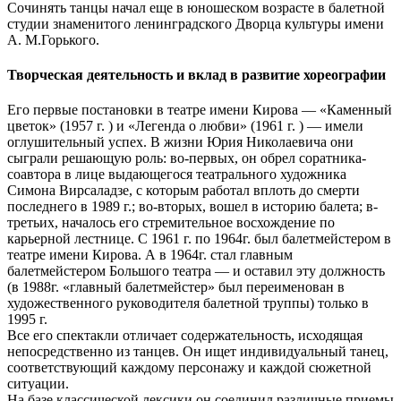
Сочинять танцы начал еще в юношеском возрасте в балетной
студии знаменитого ленинградского Дворца культуры имени
А. М.Горького.
Творческая деятельность и вклад в развитие хореографии
Его первые постановки в театре имени Кирова — «Каменный
цветок» (1957 г. ) и «Легенда о любви» (1961 г. ) — имели
оглушительный успех. В жизни Юрия Николаевича они
сыграли решающую роль: во-первых, он обрел соратника-
соавтора в лице выдающегося театрального художника
Симона Вирсаладзе, с которым работал вплоть до смерти
последнего в 1989 г.; во-вторых, вошел в историю балета; в-
третьих, началось его стремительное восхождение по
карьерной лестнице. С 1961 г. по 1964г. был балетмейстером в
театре имени Кирова. А в 1964г. стал главным
балетмейстером Большого театра — и оставил эту должность
(в 1988г. «главный балетмейстер» был переименован в
художественного руководителя балетной труппы) только в
1995 г.
Все его спектакли отличает содержательность, исходящая
непосредственно из танцев. Он ищет индивидуальный танец,
соответствующий каждому персонажу и каждой сюжетной
ситуации.
На базе классической лексики он соединил различные приемы