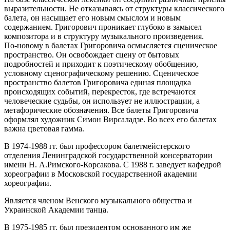
выразительности. Не отказываясь от структуры классического
балета, он насыщает его новым смыслом и новым
содержанием. Григорович проникает глубоко в замысел
композитора и в структуру музыкального произведения.
По-новому в балетах Григоровича осмысляется сценическое
пространство. Он освобождает сцену от бытовых
подробностей и приходит к поэтическому обобщению,
условному сценографическому решению. Сценическое
пространство балетов Григоровича единая площадка
происходящих событий, перекресток, где встречаются
человеческие судьбы, он использует не иллюстрации, а
метафорические обозначения. Все балеты Григоровича
оформлял художник Симон Вирсаладзе. Во всех его балетах
важна цветовая гамма.
В 1974-1988 гг. был профессором балетмейстерского
отделения Ленинградской государственной консерватории
имени Н. А.Римского-Корсакова. С 1988 г. заведует кафедрой
хореографии в Московской государственной академии
хореографии.
Является членом Венского музыкального общества и
Украинской Академии танца.
В 1975-1985 гг. был президентом основанного им же