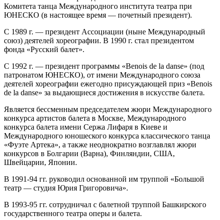
Комитета танца Международного института театра при
ЮНЕСКО (в настоящее время — почетный президент).
С 1989 г. — президент Ассоциации (ныне Международный
союз) деятелей хореографии. В 1990 г. стал президентом
фонда «Русский балет».
С 1992 г. — президент программы «Benоis de la danse» (под
патронатом ЮНЕСКО), от имени Международного союза
деятелей хореографии ежегодно присуждающей приз «Benоis
de la danse» за выдающиеся достижения в искусстве балета.
Является бессменным председателем жюри Международного
конкурса артистов балета в Москве, Международного
конкурса балета имени Сержа Лифаря в Киеве и
Международного юношеского конкурса классического танца
«Фуэте Артека», а также неоднократно возглавлял жюри
конкурсов в Болгарии (Варна), Финляндии, США,
Швейцарии, Японии.
В 1991-94 гг. руководил основанной им труппой «Большой
театр — студия Юрия Григоровича».
В 1993-95 гг. сотрудничал с балетной труппой Башкирского
государственного театра оперы и балета.