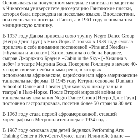
Основываясь на полученном материале написала и защитила
в Чикагском университете диссертацию Гаитянские пляски,
которая была переведена на несколько языков. Впоследствии,
она очень часто посещала Гаити, а в 1961 году основала там
медицинскую клинику.
В 1937 году Данэм привезла свою труппу Negro Dance Group
[Негро Дэнс Груп] в Нью-Йорк. И только в 1939 году смогла
привлечь к себе внимание постановкой «Pins and Needles»
[«Булавки и иголки»]. Затем, заявила о себе на Бродвее,
сыграв Джорджию Браун в «Cabin in the Sky» [«Хижина в
небе»] в театре Мартина Бека. Покорила Голливуд в начале 40-
х годов своими необычными ревю, в которых
использовала африканские, карибские или афро-американские
танцевальные формы. В 1945 году Кэтрин основала Dunham
School of Dance and Theater [Данхамскую школу танца и
театра] в Нью-Йорке. После Второй мировой войны ее
танцевальная компания Negro Dance Group [Негро Дэнс Груп]
постоянно гастролировала, посетив более 50 стран за 30 лет.
В 1963 году стала первой афроамериканкой, ставшей
хореографом в Метрополитен-опера с 1934 года.
В 1967 году основала для детей бедняков Performing Arts
Training Center в Ист-Сент-Луисе, штат Иллинойс (ныне —