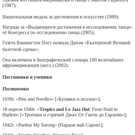
(1987);
Национальная медаль за достижения в искусстве (1989);
Награда за «Выдающиеся достижения в исследованиях танца»
от Конгресса по исследованию танца (2005);
Газета Вашингтон Пост назвала Данэм «Екатериной Великой
балетной сцены»
;
Она включена в биографический словарь 100 величайших
афроамериканцев
(
англ.
)
(2002).
Постановки и ученики
Постановки
1939г. «Pins and Needles» [«Булавки и иголки»];
18 апреля 1940г. «
Tropics
and
Le
Jazz
Hot
: From Haiti to
Harlem» [«Тропики и горячий Джаз: От Гаити до Гарлема»];
1942г. «Pardon My Sarong» [Пардон май Саронг];