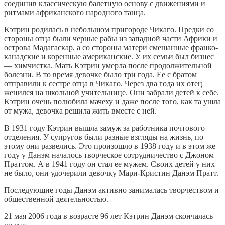
соединив классическую балетную основу с движениями и
ритмами африканского народного танца.
Кэтрин родилась в небольшом пригороде Чикаго. Предки со
стороны отца были черные рабы из западной части Африки и
острова Мадагаскар, а со стороны матери смешанные франко-
канадские и коренные американские. У их семьи был бизнес
— химчистка. Мать Кэтрин умерла после продолжительной
болезни. В то время девочке было три года. Ее с братом
отправили к сестре отца в Чикаго. Через два года их отец
женился на школьной учительнице. Они забрали детей к себе.
Кэтрин очень полюбила мачеху и даже после того, как та ушла
от мужа, девочка решила жить вместе с ней.
В 1931 году Кэтрин вышла замуж за работника почтового
отделения. У супругов были разные взгляды на жизнь, по
этому они развелись. Это произошло в 1938 году и в этом же
году у Данэм началось творческое сотрудничество с Джоном
Праттом. А в 1941 году он стал ее мужем. Своих детей у них
не было, они удочерили девочку Мари-Кристин Данэм Пратт.
Последующие годы Данэм активно занималась творчеством и
общественной деятельностью.
21 мая 2006 года в возрасте 96 лет Кэтрин Данэм скончалась