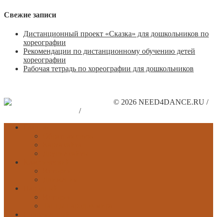
Свежие записи
Дистанционный проект «Сказка» для дошкольников по
хореографии
Рекомендации по дистанционному обучению детей
хореографии
Рабочая тетрадь по хореографии для дошкольников
© 2026 NEED4DANCE.RU /
Поддержите наш сайт
/
Рекламодателям
Главная
Обратная связь
Карта сайта
Другие сайты
Классический
История
Движения
Народный
История
Танцы народов мира
Современный