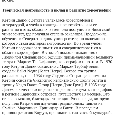
во сне.
Творческая деятельность и вклад в развитие хореографии
Кэтрин Данэм с детства увлекалась хореографией и
литературой, а учеба в колледже поспособствовала ее
развитию в этих областях. Затем, она поступила в Чикагский
университет, где получила степень бакалавра. Продолжила
обучение в Северо-западном университете, по окончанию
которого стала доктором антропологии. Во время учебы
Кэтрин продолжала заниматься и совершенствоваться в
области хореографии. В этом ей помогло знакомство с
Людмилой Сперанцевой, будущей прима-балериной Большого
театра и Марком Тербифиллом, хореографом и поэтом. В 1930
году Кэтрин Данэм совместно с Марком Тербифиллом
создали Ballet Nègre [Балет Негре].
Вскоре эта труппа
развалилась, но в 1934 году Людмила Сперанцева помогла
Кэтрин основать Чикагскую негритянскую школу балета и
труппу Negro Dance Group [Негро Дэнс Груп]. В 1935 году
Данэм, в качестве аспиранта отправилась изучать этнографию
в регионе Карибских островов, путешествуя 18 месяцев. Это
стало возможно, благодаря стипендии Розенвальда, которую
получила Кэтрин для изучения традиционных танцев на
Ямайке, Мартинике, Тринидаде и Гаити. В последнем
приняла религию Воудун, проникшись гаитянской культурой.