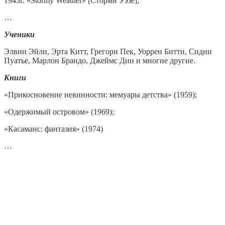
1943г. «Stormy Weather» [Сторми Уэзе];
…
Ученики
Элвин Эйли, Эрта Китт, Грегори Пек, Уоррен Битти, Сидни
Пуатье, Марлон Брандо, Джеймс Дин и многие другие.
Книги
«Прикосновение невинности: мемуары детства» (1959);
«Одержимый островом» (1969);
«Касаманс: фантазия» (1974)
…