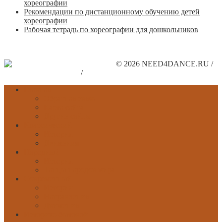
хореографии
Рекомендации по дистанционному обучению детей
хореографии
Рабочая тетрадь по хореографии для дошкольников
© 2026 NEED4DANCE.RU /
Поддержите наш сайт
/
Рекламодателям
Главная
Обратная связь
Карта сайта
Другие сайты
Классический
История
Движения
Народный
История
Танцы народов мира
Современный
История
Направления
Движения
Историко-бытовой