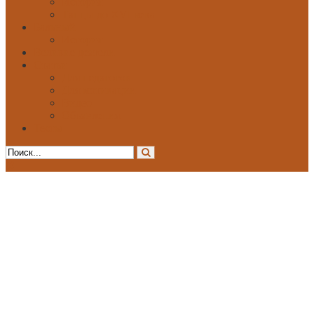
История
Танцы до XVI века
Бальный
История
Великие деятели
Статьи
Для педагогов
Для мотивации
Видео
Объявления
Тесты