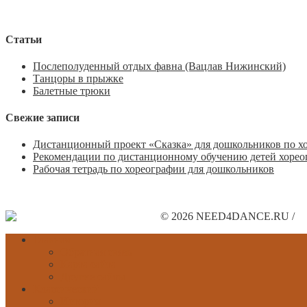
Статьи
Послеполуденный отдых фавна (Вацлав Нижинский)
Танцоры в прыжке
Балетные трюки
Свежие записи
Дистанционный проект «Сказка» для дошкольников по х
Рекомендации по дистанционному обучению детей хорео
Рабочая тетрадь по хореографии для дошкольников
© 2026 NEED4DANCE.RU /
П
Главная
Обратная связь
Карта сайта
Другие сайты
Классический
История