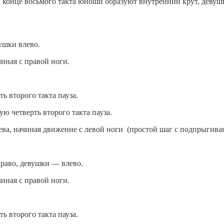
 В конце восьмого такта юноши образуют внутренний крут, деву
ушки влево.
чиная с правой ноги.
ь второго такта пауза.
ую четверть второго такта пауза.
лева, начиная движение с левой ноги (простой шаг с подпрыгива
аво, девушки — влево.
чиная с правой ноги.
ь второго такта пауза.