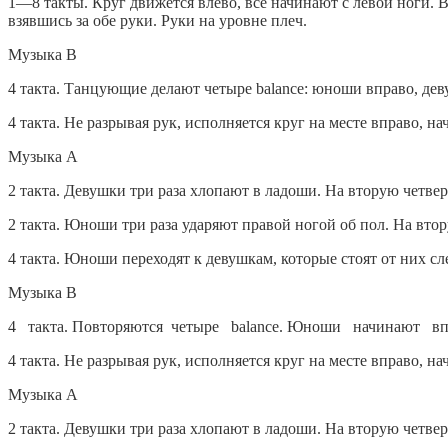
1—8 такты. Круг движется влево, все начинают с левой ноги.
взявшись за обе руки. Руки на уровне плеч.
Музыка В
4 такта. Танцующие делают четыре balance: юноши вправо, дев
4 такта. Не разрывая рук, исполняется круг на месте вправо, на
Музыка А
2 такта. Девушки три раза хлопают в ладоши. На вторую четверт
2 такта. Юноши три раза ударяют правой ногой об пол. На втор
4 такта. Юноши переходят к девушкам, которые стоят от них с
Музыка В
4 такта. Повторяются четыре balance. Юноши начинают впр
4 такта. Не разрывая рук, исполняется круг на месте вправо, на
Музыка А
2 такта. Девушки три раза хлопают в ладоши. На вторую четверт