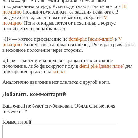
«Раз» — делается высокий прыжок с небольшим
продвижением вперед. Руки поднимаются чаще всего в
III
позицию
(позиция рук зависит от задания педагога). В
воздухе стопы, колени вытягиваются, сохраняя
V
позицию.
Ноги откидываются от поясницы, а корпус
прогибается от лопаток назад.
«И» — мягкое приземление на
demi-plie [деми-плие]
в
V
позицию
. Корпус слегка подается вперед. Руки раскрываются
в исходное положение через стороны.
«Два» — колени и корпус возвращаются в исходное
положение, либо фиксируют позу в
demi-plie [деми-плие]
для
повторения прыжка на
затакт
.
Аналогично движение исполняется с другой ноги.
Добавить комментарий
Ваш e-mail не будет опубликован.
Обязательные поля
помечены
*
Комментарий