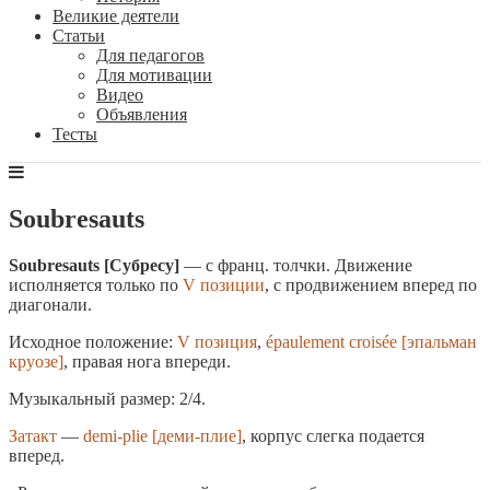
Великие деятели
Статьи
Для педагогов
Для мотивации
Видео
Объявления
Тесты
Soubresauts
Soubresauts [Субресу]
— с франц. толчки. Движение
исполняется только по
V позиции
, с продвижением вперед по
диагонали.
Исходное положение:
V позиция
,
épaulement croisée [эпальман
круозе]
, правая нога впереди.
Музыкальный размер: 2/4.
Затакт
—
demi-plie [деми-плие]
, корпус слегка подается
вперед.