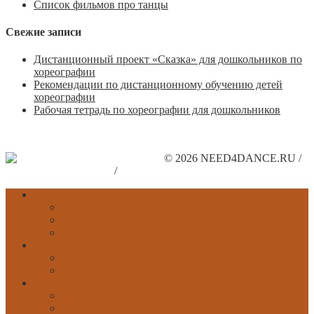
Список фильмов про танцы
Свежие записи
Дистанционный проект «Сказка» для дошкольников по
хореографии
Рекомендации по дистанционному обучению детей
хореографии
Рабочая тетрадь по хореографии для дошкольников
© 2026 NEED4DANCE.RU /
Поддержите наш сайт
/
Рекламодателям
Главная
Обратная связь
Карта сайта
Другие сайты
Классический
История
Движения
Народный
История
Танцы народов мира