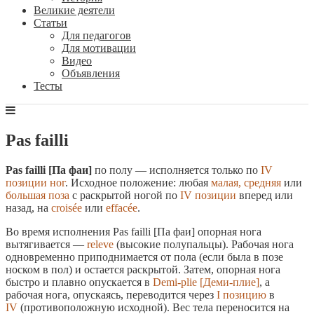
Великие деятели
Статьи
Для педагогов
Для мотивации
Видео
Объявления
Тесты
Pas failli
Pas failli [Па фаи]
по полу — исполняется только по
IV
позиции ног
. Исходное положение: любая
малая, средняя
или
большая поза
с раскрытой ногой по
IV позиции
вперед или
назад, на
croisée
или
effacée
.
Во время исполнения Pas failli [Па фаи] опорная нога
вытягивается —
releve
(высокие полупальцы). Рабочая нога
одновременно приподнимается от пола (если была в позе
носком в пол) и остается раскрытой. Затем, опорная нога
быстро и плавно опускается в
Demi-plie [Деми-плие]
, а
рабочая нога, опускаясь, переводится через
I позицию
в
IV
(противоположную исходной). Вес тела переносится на