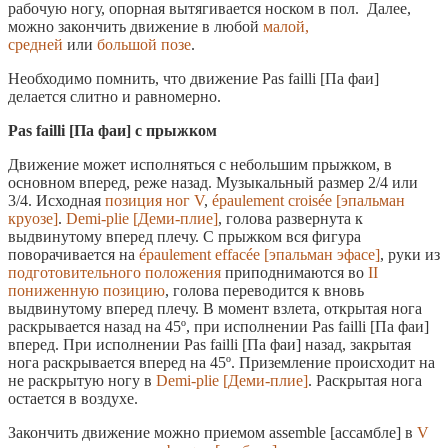
рабочую ногу, опорная вытягивается носком в пол. Далее,
можно закончить движение в любой
малой,
средней
или
большой позе
.
Необходимо помнить, что движение Pas failli [Па фаи]
делается слитно и равномерно.
Pas failli [Па фаи] с прыжком
Движение может исполняться с небольшим прыжком, в
основном вперед, реже назад. Музыкальный размер 2/4 или
3/4. Исходная
позиция ног V
,
épaulement croisée [эпальман
круозе]
.
Demi-plie [Деми-плие]
, голова развернута к
выдвинутому вперед плечу. С прыжком вся фигура
поворачивается на
épaulement effacée [эпальман эфасе]
, руки из
подготовительного положения
приподнимаются во
II
пониженную позицию
, голова переводится к вновь
выдвинутому вперед плечу. В момент взлета, открытая нога
раскрывается назад на 45º, при исполнении Pas failli [Па фаи]
вперед. При исполнении Pas failli [Па фаи] назад, закрытая
нога раскрывается вперед на 45º. Приземление происходит на
не раскрытую ногу в
Demi-plie [Деми-плие]
. Раскрытая нога
остается в воздухе.
Закончить движение можно приемом assemble [ассамбле] в
V