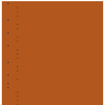
Главная
Обратная связь
Карта сайта
Другие сайты
Классический
История
Движения
Народный
История
Танцы народов мира
Современный
История
Направления
Движения
Историко-бытовой
История
Танцы до XVI века
Бальный
История
Великие деятели
Статьи
Для педагогов
Для мотивации
Видео
Объявления