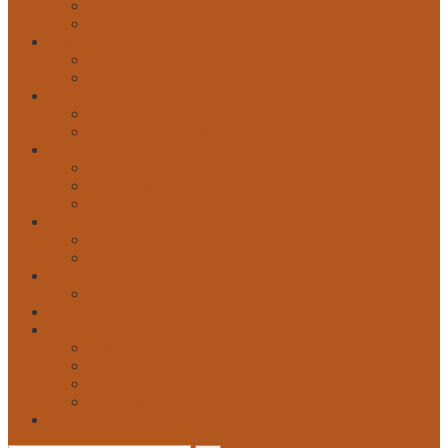
Карта сайта
Другие сайты
Классический
История
Движения
Народный
История
Танцы народов мира
Современный
История
Направления
Движения
Историко-бытовой
История
Танцы до XVI века
Бальный
История
Великие деятели
Статьи
Для педагогов
Для мотивации
Видео
Объявления
Тесты