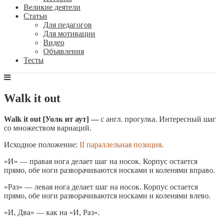
Великие деятели
Статьи
Для педагогов
Для мотивации
Видео
Объявления
Тесты
Walk it out
Walk it out [Уолк ит аут] —
с англ. прогулка. Интересный шаг
со множеством вариаций.
Исходное положение:
II параллельная позиция
.
«И» — правая нога делает шаг на носок. Корпус остается
прямо, обе ноги разворачиваются носками и коленями вправо.
«Раз» — левая нога делает шаг на носок. Корпус остается
прямо, обе ноги разворачиваются носками и коленями влево.
«И, Два» — как на «И, Раз».