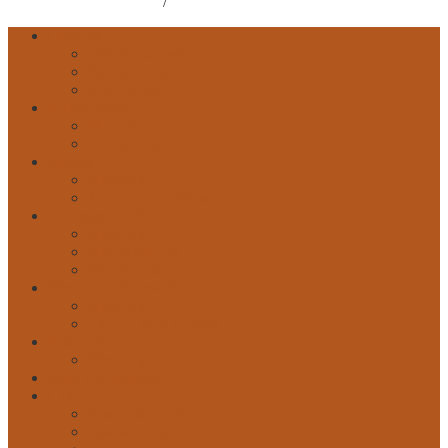
Поддержите наш сайт
/
Рекламодателям
Главная
Обратная связь
Карта сайта
Другие сайты
Классический
История
Движения
Народный
История
Танцы народов мира
Современный
История
Направления
Движения
Историко-бытовой
История
Танцы до XVI века
Бальный
История
Великие деятели
Статьи
Для педагогов
Для мотивации