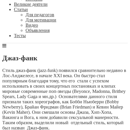
Великие деятели
Статьи
Для педагогов
Для мотивации
Видео
Объявления
Тесты
Джаз-фанк
Стиль джаз-фанк (jazz-funk) появился сравнительно недавно в
Лос-Анджелесе, в начале XXI века. Он быстро стал
популярным благодаря тому, что его стали с успехом
использовать в своих концертных постановках и клипах
мировые современные поп-звезды (Beyonce, Madonna, Brithey
Spears, Lady Gaga и мн.др.) Основателями данного стиля
признали таких хореографов, как Бобби Ньюберри (Bobby
Newberry), Брайан Фридман (Brian Friedman) и Кевин Майер
(Kevin Maher). Они смешали основы Джаза, Хип-Хопа,
Вакинга и Вога, к ним добавили сексуальной манерности.
Таким образом, выделили новый отдельный стиль, который
был назван Джаз-фанк.