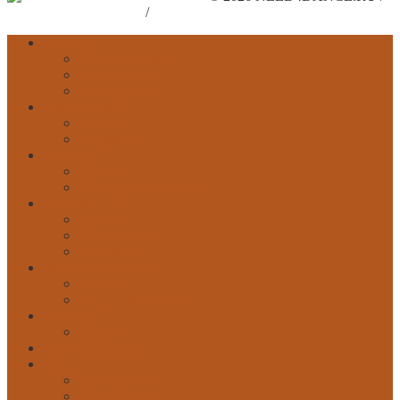
Поддержите наш сайт
/
Рекламодателям
Главная
Обратная связь
Карта сайта
Другие сайты
Классический
История
Движения
Народный
История
Танцы народов мира
Современный
История
Направления
Движения
Историко-бытовой
История
Танцы до XVI века
Бальный
История
Великие деятели
Статьи
Для педагогов
Для мотивации